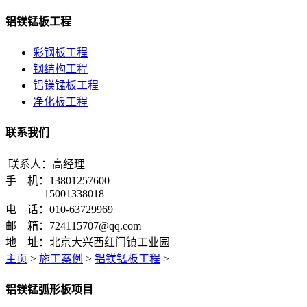
铝镁锰板工程
彩钢板工程
钢结构工程
铝镁锰板工程
净化板工程
联系我们
联系人：高经理
手 机：13801257600
15001338018
电 话：010-63729969
邮 箱：724115707@qq.com
地 址：北京大兴西红门镇工业园
主页
>
施工案例
>
铝镁锰板工程
>
铝镁锰弧形板项目