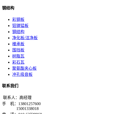
钢结构
彩钢板
铝镁锰板
钢结构
净化板/洁净板
楼承板
围挡板
树脂瓦
彩石瓦
聚氨酯夹心板
冲孔吸音板
联系我们
联系人：高经理
手 机：13801257600
15001338018