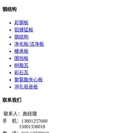
钢结构
彩钢板
铝镁锰板
钢结构
净化板/洁净板
楼承板
围挡板
树脂瓦
彩石瓦
聚氨酯夹心板
冲孔吸音板
联系我们
联系人：高经理
手 机：13801257600
15001338018